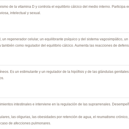
o de la vitamina D y controla el equilibrio cálcico del medio interno. Participa 
iosa, intelectual y sexual.
l, un regenerador celular, un equilibrante psíquico y del sistema vagosimpático, u
ctúa también como regulador del equilibrio cálcico. Aumenta las reacciones de defen
neos. Es un estimulante y un regulador de la hipófisis y de las glándulas genitale
os.
imientos intestinales e interviene en la regulación de las suprarrenales. Desempeñ
res, las oligurias, las obesidades por retención de agua, el reumatismo crónico, la p
 caso de afecciones pulmonares.