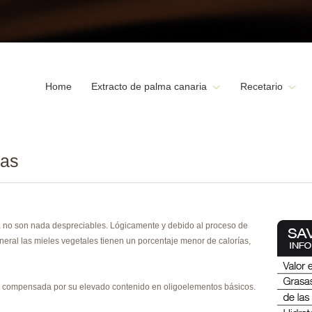
Home
Extracto de palma canaria
Recetario
ias
a no son nada despreciables. Lógicamente y debido al proceso de
neral las mieles vegetales tienen un porcentaje menor de calorías,
e compensada por su elevado contenido en oligoelementos básicos.